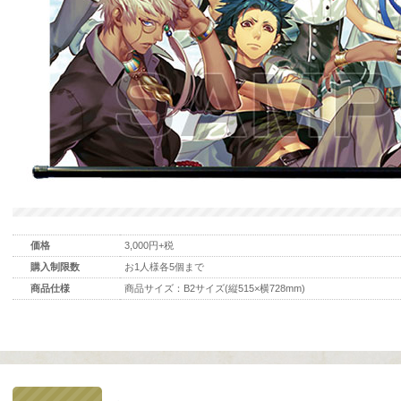
価格
3,000円+税
購入制限数
お1人様各5個まで
商品仕様
商品サイズ：B2サイズ(縦515×横728mm)