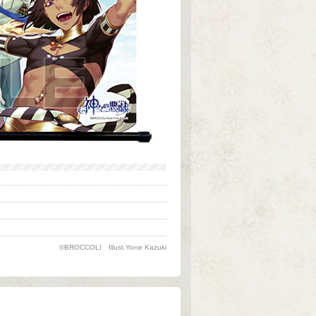
©BROCCOLI Illust.Yone Kazuki