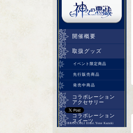
開催概要
取扱グッズ
イベント限定商品
先行販売商品
発売中商品
コラボレーション
アクセサリー
コラボレーション
スイーツ
©BROCCOLI Illust.Yone Kazuki