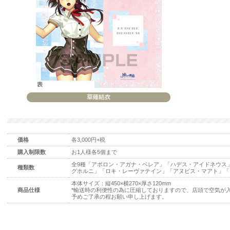
価格
各3,000円+税
購入制限数
お1人様各5個まで
全9種「アポロン・アガナ・ベレア」「ハデス・アイドネウス
種類数
グホルニ」「ロキ・レーヴァテイン」「アヌビス・マアト」「
本体サイズ：縦450×横270×厚さ120mm
商品仕様
*輸送時の利便性の為に圧縮しておりますので、店頭で空気が
予めご了承の程お願い申し上げます。