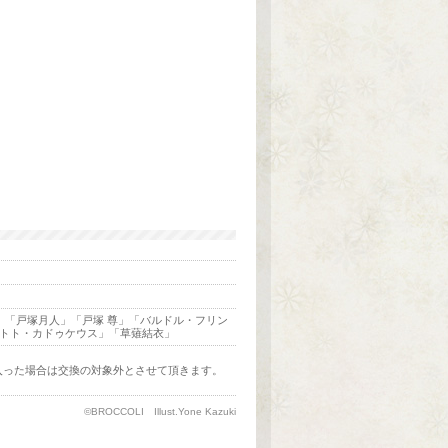
」「戸塚月人」「戸塚 尊」「バルドル・フリン
トト・カドゥケウス」「草薙結衣」
入った場合は交換の対象外とさせて頂きます。
©BROCCOLI Illust.Yone Kazuki